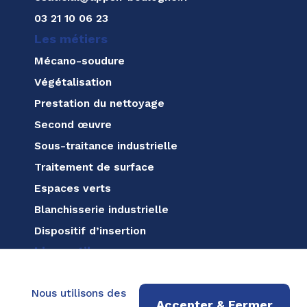
03 21 10 06 23
Les métiers
Mécano-soudure
Végétalisation
Prestation du nettoyage
Second œuvre
Sous-traitance industrielle
Traitement de surface
Espaces verts
Blanchisserie industrielle
Dispositif d’insertion
Liens utiles
À propos
Nous utilisons des
Actualités
Accepter & Fermer